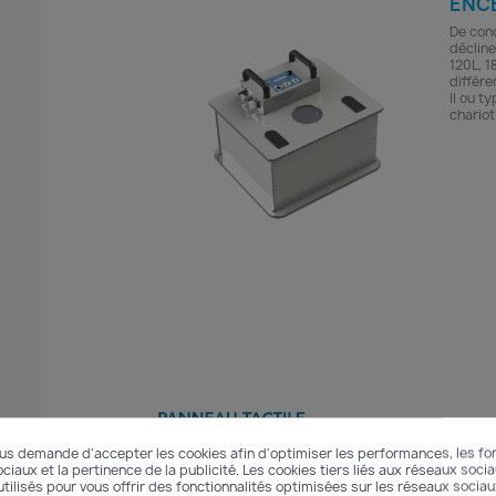
ENC
De con
décline
120L, 1
différ
II ou t
chariot
us demande d'accepter les cookies afin d'optimiser les performances, les fon
iaux et la pertinence de la publicité. Les cookies tiers liés aux réseaux socia
utilisés pour vous offrir des fonctionnalités optimisées sur les réseaux sociau