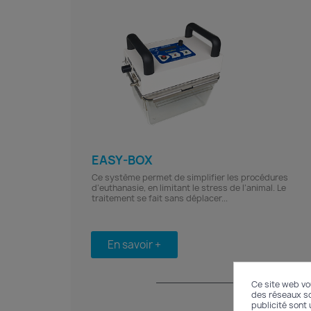
EASY-BOX
Ce système permet de simplifier les procédures
d’euthanasie, en limitant le stress de l’animal. Le
traitement se fait sans déplacer...
En savoir +
Ce site web vo
des réseaux soc
publicité sont 