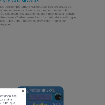
EINTE CO2 MC2003
ception complètement hermétique, ces enceintes se
nt selon plusieurs dimensions, respectivement 38L,
80L. Ces enceintes autonomes sont destinées à recevoir
entes cages d’hébergement aux formats standards type
ype III. Elles sont disponibles en version mobile sur
 équipé.
×
ctionnalités
ux et à la
x, ainsi que