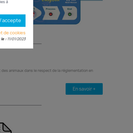
ées à
J'accepte
et de cookies
le :
11/01/2023
t des animaux dans le respect de la réglementation en
En savoir +